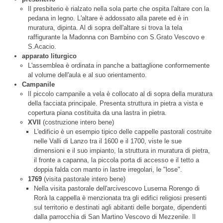
Il presbiterio è rialzato nella sola parte che ospita l'altare con la
pedana in legno. L'altare è addossato alla parete ed è in
muratura, dipinta. Al di sopra dell'altare si trova la tela
raffigurante la Madonna con Bambino con S.Grato Vescovo e
S.Acacio.
apparato liturgico
L'assemblea è ordinata in panche a battaglione conformemente
al volume dell'aula e al suo orientamento.
Campanile
Il piccolo campanile a vela è collocato al di sopra della muratura
della facciata principale. Presenta struttura in pietra a vista e
copertura piana costituita da una lastra in pietra.
XVII
(costruzione intero bene)
L'edificio è un esempio tipico delle cappelle pastorali costruite
nelle Valli di Lanzo tra il 1600 e il 1700, viste le sue
dimensioni e il suo impianto, la struttura in muratura di pietra,
il fronte a capanna, la piccola porta di accesso e il tetto a
doppia falda con manto in lastre irregolari, le "lose".
1769
(visita pastorale intero bene)
Nella visita pastorale dell'arcivescovo Luserna Rorengo di
Rorà la cappella è menzionata tra gli edifici religiosi presenti
sul territorio e destinati agli abitanti delle borgate, dipendenti
dalla parrocchia di San Martino Vescovo di Mezzenile. Il