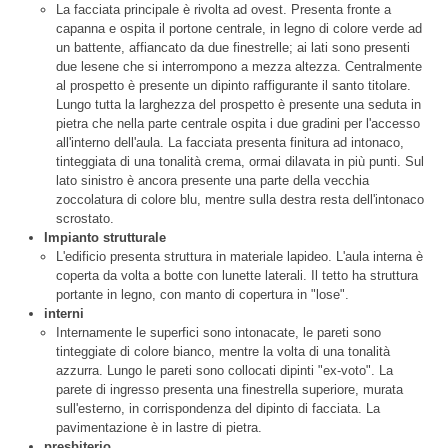
La facciata principale è rivolta ad ovest. Presenta fronte a
capanna e ospita il portone centrale, in legno di colore verde ad
un battente, affiancato da due finestrelle; ai lati sono presenti
due lesene che si interrompono a mezza altezza. Centralmente
al prospetto è presente un dipinto raffigurante il santo titolare.
Lungo tutta la larghezza del prospetto è presente una seduta in
pietra che nella parte centrale ospita i due gradini per l'accesso
all'interno dell'aula. La facciata presenta finitura ad intonaco,
tinteggiata di una tonalità crema, ormai dilavata in più punti. Sul
lato sinistro è ancora presente una parte della vecchia
zoccolatura di colore blu, mentre sulla destra resta dell'intonaco
scrostato.
Impianto strutturale
L'edificio presenta struttura in materiale lapideo. L'aula interna è
coperta da volta a botte con lunette laterali. Il tetto ha struttura
portante in legno, con manto di copertura in "lose".
interni
Internamente le superfici sono intonacate, le pareti sono
tinteggiate di colore bianco, mentre la volta di una tonalità
azzurra. Lungo le pareti sono collocati dipinti "ex-voto". La
parete di ingresso presenta una finestrella superiore, murata
sull'esterno, in corrispondenza del dipinto di facciata. La
pavimentazione è in lastre di pietra.
presbiterio